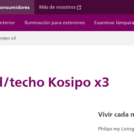
 consumidores
Más de nosotros
nterior
Iluminación para exteriores
Examinar lámpara
osipo x3
d/techo Kosipo x3
Vivir cada
Philips my Livi