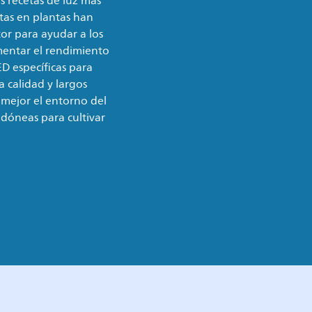
 recetas de luz más
stas en plantas han
or para ayudar a los
mentar el rendimiento
LED específicas para
 calidad y largos
 mejor el entorno del
idóneas para cultivar