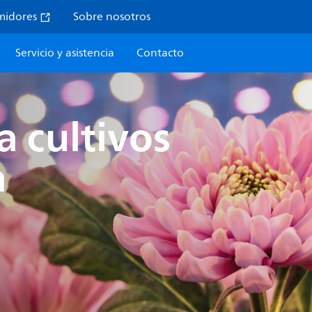
midores
Sobre nosotros
Servicio y asistencia
Contacto
a cultivos
a